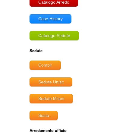
Catalogo Arredo
Case History
Catalogo Sedute
Sedute
Compir
Sedute Unisit
Sedute Milani
Sesta
Arredamento ufficio