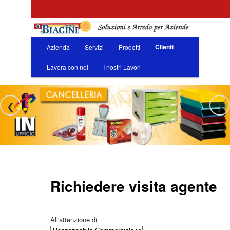
Skip
to
primary
content
Main
Clienti
Azienda
Servizi
Prodotti
menu
F.lli Biagini Srl
Lavora con noi
I nostri Lavori
❮
❯
________________________________________________________________
Richiedere visita agente
All'attenzione di