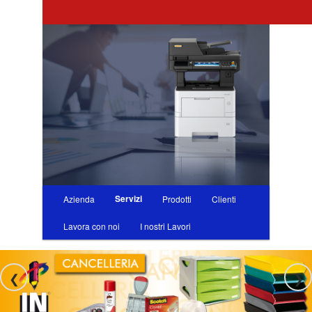
Skip
to
primary
content
F.lli Biagini Srl
Main
Servizi
Azienda
Prodotti
Clienti
menu
Lavora con noi
I nostri Lavori
❮
❯