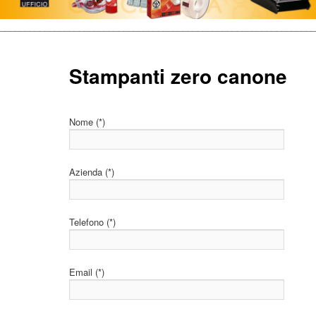
________________________________________________________________
Stampanti zero canone
Nome (*)
Azienda (*)
Telefono (*)
Email (*)